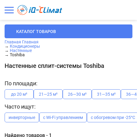
КАТАЛОГ ТОВАРОВ
Главная
Главная
→
Кондиционеры
→
Настенные
→
Toshiba
Настенные сплит-системы Toshiba
По площади:
до 20 м²
21—25 м²
26—30 м²
31—35 м²
36—4
Часто ищут:
инверторные
с Wi-Fi управлением
с обогревом при -25°C
Найдено товаров - 1