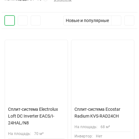
Новые и популярные
Сплит-система Electrolux
Сплит-система Ecostar
Loft DC Inverter EACS/I-
Radium KVS-RAD24CH
24HAL/N8
На площадь:
68 м²
На площадь:
70 м²
Инвертор:
Нет