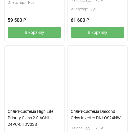
На площадь:
70 м²
Инвертор:
Нет
Инвертор:
Да
59 500
₽
61 600
₽
В корзину
В корзину
Сплит-система High Life
Сплит-система Daicond
Priority Class 2.0 ACHL-
Odys Inverter DNI-OS24NW
24PC-CHDV03S
На площадь:
70 м²