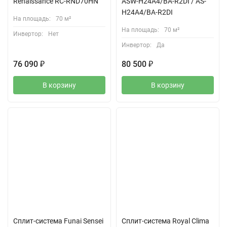
Renaissance RC-RND70HN
ASW-H24A4/BA-R2DI / AS-
H24A4/BA-R2DI
На площадь:
70 м²
На площадь:
70 м²
Инвертор:
Нет
Инвертор:
Да
76 090
₽
80 500
₽
В корзину
В корзину
Сплит-система Funai Sensei
Сплит-система Royal Clima