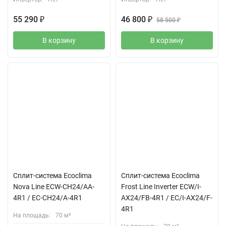
55 290
₽
46 800
₽
58 500
₽
В корзину
В корзину
Сплит-система Ecoclima
Сплит-система Ecoclima
Nova Line ECW-CH24/AA-
Frost Line Inverter ECW/I-
4R1 / EC-CH24/A-4R1
AX24/FB-4R1 / EC/I-AX24/F-
4R1
На площадь:
70 м²