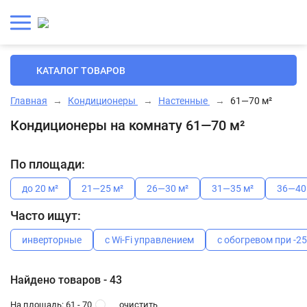
КАТАЛОГ ТОВАРОВ
Главная
→
Кондиционеры
→
Настенные
→
61—70 м²
Кондиционеры на комнату 61—70 м²
По площади:
до 20 м²
21—25 м²
26—30 м²
31—35 м²
36—40
Часто ищут:
инверторные
с Wi-Fi управлением
с обогревом при -2
Найдено товаров - 43
очистить
На площадь: 61 - 70