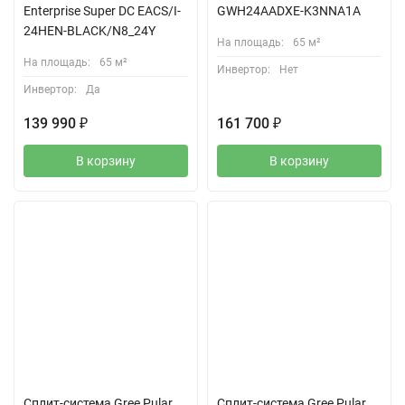
Enterprise Super DC EACS/I-
GWH24AADXE-K3NNA1A
24HEN-BLACK/N8_24Y
На площадь:
65 м²
На площадь:
65 м²
Инвертор:
Нет
Инвертор:
Да
139 990
₽
161 700
₽
В корзину
В корзину
Бесплатный монтаж
Бесплатный монтаж
При покупке кондиционера
При покупке кондиционера
— установка бесплатно!
— установка бесплатно!
Сплит-система Gree Pular
Сплит-система Gree Pular