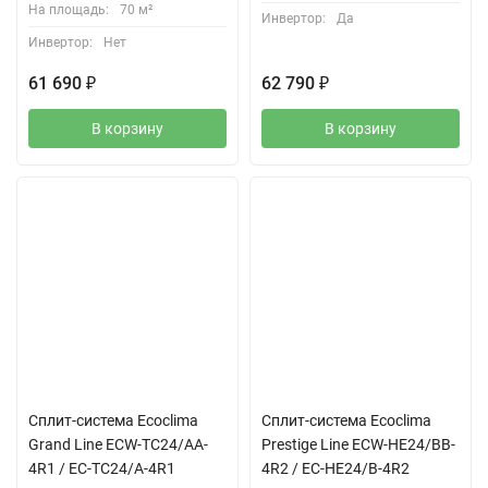
На площадь:
70 м²
Инвертор:
Да
Инвертор:
Нет
61 690
₽
62 790
₽
В корзину
В корзину
🔥 Скидка 25%
Большая скидка 25% —
экономьте на покупке!
Сплит-система Ecoclima
Сплит-система Ecoclima
Grand Line ECW-TC24/AA-
Prestige Line ECW-HE24/BB-
4R1 / EC-TC24/A-4R1
4R2 / EC-HE24/B-4R2