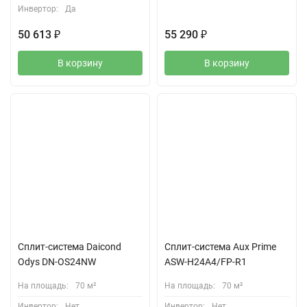
Инвертор:
Да
50 613
₽
55 290
₽
В корзину
В корзину
🔥 Скидка 25%
Специальная акция: скидка
25% на товар
Сплит-система Daicond
Сплит-система Aux Prime
Odys DN-OS24NW
ASW-H24A4/FP-R1
На площадь:
70 м²
На площадь:
70 м²
Инвертор:
Нет
Инвертор:
Нет