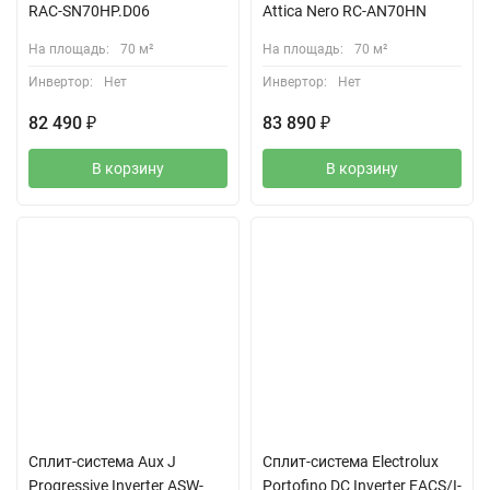
RAC-SN70HP.D06
Attica Nero RC-AN70HN
На площадь:
70 м²
На площадь:
70 м²
Инвертор:
Нет
Инвертор:
Нет
82 490
₽
83 890
₽
В корзину
В корзину
Сплит-система Aux J
Сплит-система Electrolux
Progressive Inverter ASW-
Portofino DC Inverter EACS/I-