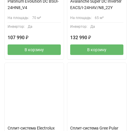
Platinum Evolution DC BSUI-
Avalanche Super DC Inverter
24HN8_V4
EACS/I-24HAV/N8_22Y
На площадь:
70 м²
На площадь:
65 м²
Инвертор:
Да
Инвертор:
Да
107 990
₽
132 990
₽
В корзину
В корзину
Бесплатный монтаж
Акция! При покупке
кондиционера — монтаж
полностью бесплатно*
*Включает все материалы и
работы по стандартной
установке.
Прокладка коммуникаций через
балкон/лоджию и установка в
корзину, при необходимости
оплачиваются отдельно.
Сплит-система Electrolux
Сплит-система Gree Pular