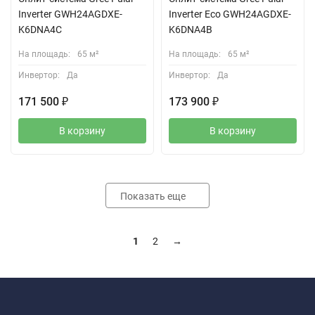
Inverter GWH24AGDXE-
Inverter Eco GWH24AGDXE-
K6DNA4C
K6DNA4B
На площадь:
65 м²
На площадь:
65 м²
Инвертор:
Да
Инвертор:
Да
171 500
₽
173 900
₽
В корзину
В корзину
Показать еще
1
2
→