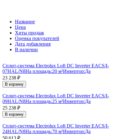
Название
Цена
Хиты продаж
Оценка покупателей
Дата добавления
В наличии
Сплит-система Electrolux Loft DC Inverter EACS/I-
07HAL/N8
На площадь:
20 м²
Инвертор:
Да
23 238
₽
В корзину
Сплит-система Electrolux Loft DC Inverter EACS/I-
09HAL/N8
На площадь:
25 м²
Инвертор:
Да
25 238
₽
В корзину
Сплит-система Electrolux Loft DC Inverter EACS/I-
24HAL/N8
На площадь:
70 м²
Инвертор:
Да
50 613
₽