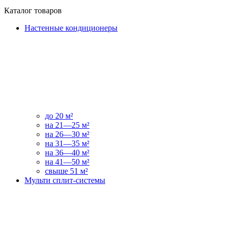
Каталог товаров
Настенные кондиционеры
до 20 м²
на 21—25 м²
на 26—30 м²
на 31—35 м²
на 36—40 м²
на 41—50 м²
свыше 51 м²
Мульти сплит-системы