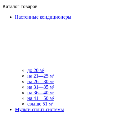
Каталог товаров
Настенные кондиционеры
до 20 м²
на 21—25 м²
на 26—30 м²
на 31—35 м²
на 36—40 м²
на 41—50 м²
свыше 51 м²
Мульти сплит-системы