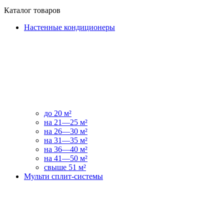
Каталог товаров
Настенные кондиционеры
до 20 м²
на 21—25 м²
на 26—30 м²
на 31—35 м²
на 36—40 м²
на 41—50 м²
свыше 51 м²
Мульти сплит-системы