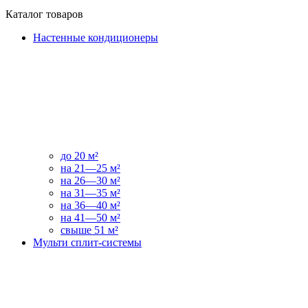
Каталог товаров
Настенные кондиционеры
до 20 м²
на 21—25 м²
на 26—30 м²
на 31—35 м²
на 36—40 м²
на 41—50 м²
свыше 51 м²
Мульти сплит-системы