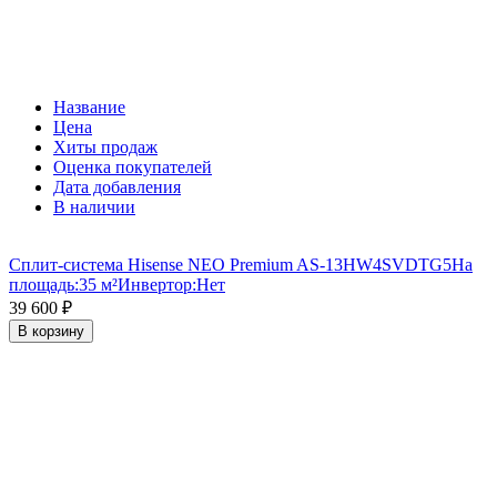
Название
Цена
Хиты продаж
Оценка покупателей
Дата добавления
В наличии
Сплит-система Hisense NEO Premium AS-13HW4SVDTG5
На
площадь:
35 м²
Инвертор:
Нет
39 600
₽
В корзину