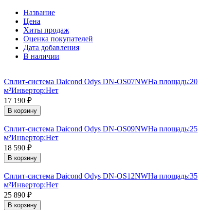
Название
Цена
Хиты продаж
Оценка покупателей
Дата добавления
В наличии
Сплит-система Daicond Odys DN-OS07NW
На площадь:
20
м²
Инвертор:
Нет
17 190
₽
В корзину
Сплит-система Daicond Odys DN-OS09NW
На площадь:
25
м²
Инвертор:
Нет
18 590
₽
В корзину
Сплит-система Daicond Odys DN-OS12NW
На площадь:
35
м²
Инвертор:
Нет
25 890
₽
В корзину