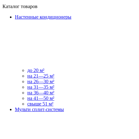
Каталог товаров
Настенные кондиционеры
до 20 м²
на 21—25 м²
на 26—30 м²
на 31—35 м²
на 36—40 м²
на 41—50 м²
свыше 51 м²
Мульти сплит-системы