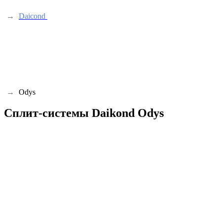
→
Daicond
→
Odys
Сплит-системы Daikond Odys