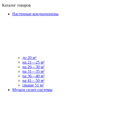
Каталог товаров
Настенные кондиционеры
до 20 м²
на 21—25 м²
на 26—30 м²
на 31—35 м²
на 36—40 м²
на 41—50 м²
свыше 51 м²
Мульти сплит-системы