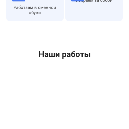
Убираем за собой
Крепление наружного блока на
шт.
2 000 ₽
Работаем в сменной
анкерные шпильки
обуви
Сборка и монтаж напольной
шт.
1 000 ₽
подставки под наружный блок
Установка виброизолирующих
шт.
1 500 ₽
опор под наружный блок (с
материалом)
Наши работы
Монтаж с применением
шт.
2 500 ₽
траверс
Установка наружного блока на
шт.
2 000 ₽
высоте свыше 2 м с
применением лестницы
Установка сбоку от окна
шт.
3 000 ₽
(боковой монтаж)
Установка наружного блока
шт.
15 000 ₽
методом промышленного
альпинизма