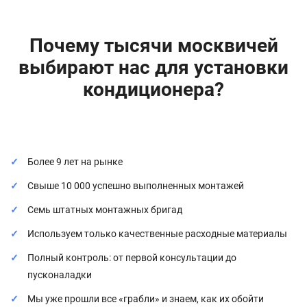
мм в бетоне под дренаж,
провод
Почему тысячи москвичей
Пробивка отверстия Ø 16–25
шт.
300 ₽
мм в кирпиче, пеноблоке под
выбирают нас для установки
дренаж, провод
кондиционера?
Электромонтажные работы
Монтаж силового кабеля
м.п.
300 ₽
питания (ПВС 3х1.5 мм²)
Монтаж межблочного
Более 9 лет на рынке
м.п.
350 ₽
коммуникационного кабеля
Свыше 10 000 успешно выполненных монтажей
(ВВГнг-LS 4х1.5 мм²)
Семь штатных монтажных бригад
Монтаж межблочного
м.п.
400 ₽
коммуникационного кабеля
Используем только качественные расходные материалы
(ВВГнг-LS 5х1.5 мм²)
Полный контроль: от первой консультации до
Установка силовой вилки 16А
шт.
250 ₽
пусконаладки
(с материалом)
Мы уже прошли все «грабли» и знаем, как их обойти