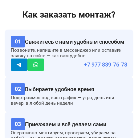
Монтаж фреоновой
м.п.
300 ₽
Как заказать монтаж?
магистрали по потолочной
поверхности
Монтаж гибкой дренажной
м.п.
250 ₽
линии (ПВХ Ø 16 мм)
01
Свяжитесь с нами удобным способом
Позвоните, напишите в мессенджер или оставьте
Пайка медных соединений
шт.
700 ₽
заявку на сайте — как вам удобно
фреоновой трассы
+7 977 839-76-78
Обмотка коммуникаций
м.п.
200 ₽
тефлоновой лентой
Повышающий коэффициент за
%
15 %
02
Выбираете удобное время
сложную конфигурацию
Подстроимся под ваш график — утро, день или
трассы
вечер, в любой день недели
Монтаж кабель-каналов и аксессуаров
Монтаж кабель-канала из ПВХ
03
м.п.
800 ₽
Приезжаем и всё
делаем сами
(сечение 100×60 мм)
Оперативно монтируем, проверяем, убираем за