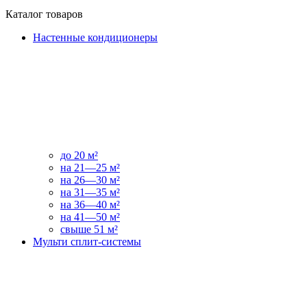
Каталог товаров
Настенные кондиционеры
до 20 м²
на 21—25 м²
на 26—30 м²
на 31—35 м²
на 36—40 м²
на 41—50 м²
свыше 51 м²
Мульти сплит-системы