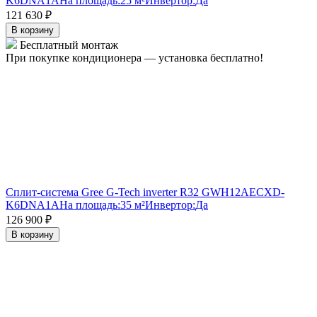
K6DNA1A
На площадь:
25 м²
Инвертор:
Да
121 630
₽
В корзину
Бесплатный монтаж
При покупке кондиционера — установка бесплатно!
Сплит-система Gree G-Tech inverter R32 GWH12AECXD-
K6DNA1A
На площадь:
35 м²
Инвертор:
Да
126 900
₽
В корзину