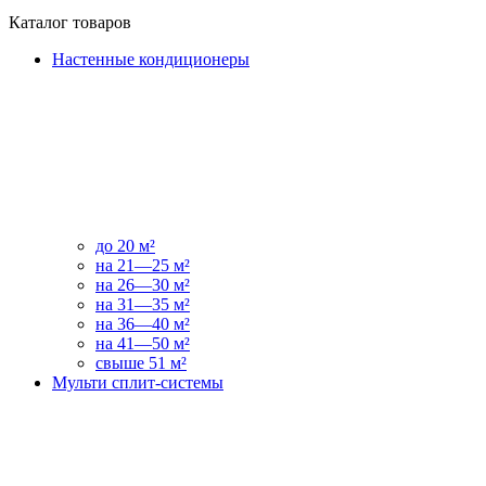
Каталог товаров
Настенные кондиционеры
до 20 м²
на 21—25 м²
на 26—30 м²
на 31—35 м²
на 36—40 м²
на 41—50 м²
свыше 51 м²
Мульти сплит-системы