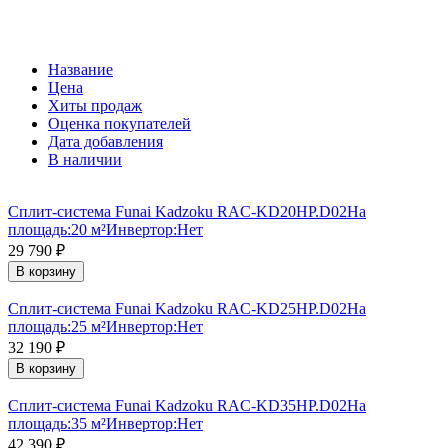
Название
Цена
Хиты продаж
Оценка покупателей
Дата добавления
В наличии
Сплит-система Funai Kadzoku RAC-KD20HP.D02
На
площадь:
20 м²
Инвертор:
Нет
29 790
₽
В корзину
Сплит-система Funai Kadzoku RAC-KD25HP.D02
На
площадь:
25 м²
Инвертор:
Нет
32 190
₽
В корзину
Сплит-система Funai Kadzoku RAC-KD35HP.D02
На
площадь:
35 м²
Инвертор:
Нет
42 390
₽