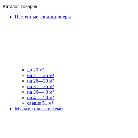
Каталог товаров
Настенные кондиционеры
до 20 м²
на 21—25 м²
на 26—30 м²
на 31—35 м²
на 36—40 м²
на 41—50 м²
свыше 51 м²
Мульти сплит-системы