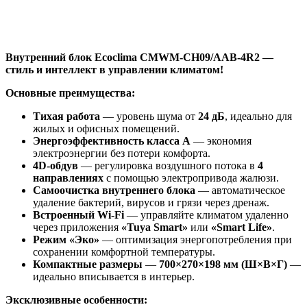
Внутренний блок Ecoclima CMWM-CH09/AAB-4R2 —
стиль и интеллект в управлении климатом!
Основные преимущества:
Тихая работа
— уровень шума от
24 дБ
, идеально для
жилых и офисных помещений.
Энергоэффективность класса A
— экономия
электроэнергии без потери комфорта.
4D-обдув
— регулировка воздушного потока в
4
направлениях
с помощью электропривода жалюзи.
Самоочистка внутреннего блока
— автоматическое
удаление бактерий, вирусов и грязи через дренаж.
Встроенный Wi-Fi
— управляйте климатом удаленно
через приложения
«Tuya Smart»
или
«Smart Life»
.
Режим «Эко»
— оптимизация энергопотребления при
сохранении комфортной температуры.
Компактные размеры
—
700×270×198 мм (Ш×В×Г)
—
идеально вписывается в интерьер.
Эксклюзивные особенности: