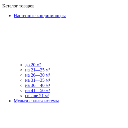
Каталог товаров
Настенные кондиционеры
до 20 м²
на 21—25 м²
на 26—30 м²
на 31—35 м²
на 36—40 м²
на 41—50 м²
свыше 51 м²
Мульти сплит-системы