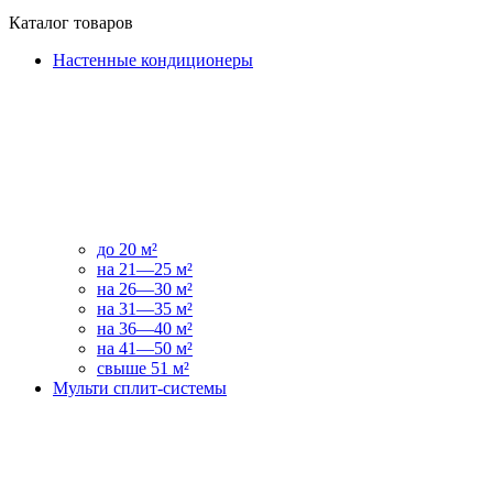
Каталог товаров
Настенные кондиционеры
до 20 м²
на 21—25 м²
на 26—30 м²
на 31—35 м²
на 36—40 м²
на 41—50 м²
свыше 51 м²
Мульти сплит-системы