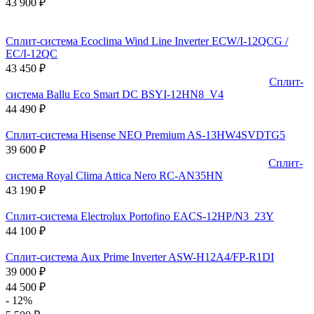
43 900
₽
Сплит-система Ecoclima Wind Line Inverter ECW/I-12QCG /
EC/I-12QC
43 450
₽
Сплит-
система Ballu Eco Smart DC BSYI-12HN8_V4
44 490
₽
Сплит-система Hisense NEO Premium AS-13HW4SVDTG5
39 600
₽
Сплит-
система Royal Clima Attica Nero RC-AN35HN
43 190
₽
Сплит-система Electrolux Portofino EACS-12HP/N3_23Y
44 100
₽
Сплит-система Aux Prime Inverter ASW-H12A4/FP-R1DI
39 000
₽
44 500
₽
- 12%