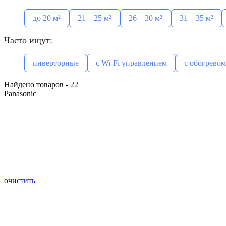
до 20 м²
21—25 м²
26—30 м²
31—35 м²
Часто ищут:
инверторные
с Wi-Fi управлением
с обогревом
Найдено товаров - 22
Panasonic
очистить