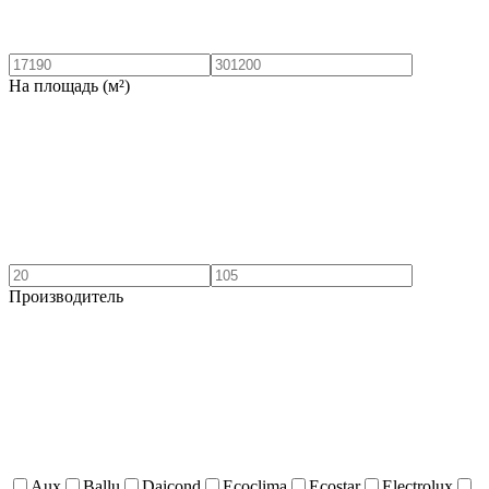
На площадь (м²)
Производитель
Aux
Ballu
Daicond
Ecoclima
Ecostar
Electrolux