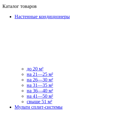
Каталог товаров
Настенные кондиционеры
до 20 м²
на 21—25 м²
на 26—30 м²
на 31—35 м²
на 36—40 м²
на 41—50 м²
свыше 51 м²
Мульти сплит-системы