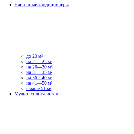
Настенные кондиционеры
до 20 м²
на 21—25 м²
на 26—30 м²
на 31—35 м²
на 36—40 м²
на 41—50 м²
свыше 51 м²
Мульти сплит-системы