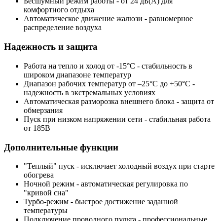
Бесшумный режим работы
- от 24 дБ(А) для
комфортного отдыха
Автоматическое движение жалюзи
- равномерное
распределение воздуха
Надежность и защита
Работа на тепло и холод от -15°С
- стабильность в
широком диапазоне температур
Диапазон рабочих температур от –25°С до +50°С
-
надежность в экстремальных условиях
Автоматическая разморозка
внешнего блока - защита от
обмерзания
Пуск при низком напряжении сети
- стабильная работа
от 185В
Дополнительные функции
"Теплый" пуск
- исключает холодный воздух при старте
обогрева
Ночной режим
- автоматическая регулировка по
"кривой сна"
Турбо-режим
- быстрое достижение заданной
температуры
Подключение проводного пульта
- профессиональные