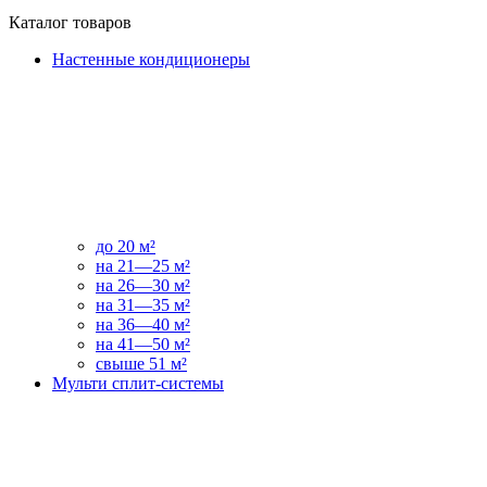
Каталог товаров
Настенные кондиционеры
до 20 м²
на 21—25 м²
на 26—30 м²
на 31—35 м²
на 36—40 м²
на 41—50 м²
свыше 51 м²
Мульти сплит-системы