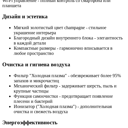
Wi-Fi управление
- полный контроль со смартфона или
планшета
Дизайн и эстетика
Мягкий золотистый цвет champagne
- стильное
украшение интерьера
Благородный дизайн
внутреннего блока - элегантность
в каждой детали
Компактные размеры
- гармонично вписывается в
любое пространство
Очистка и гигиена воздуха
Фильтр "Холодная плазма"
- обезвреживает более 95%
запахов и микрочастиц
Механический фильтр
- задерживает шерсть, пыль и
крупные частицы
Функция самоочистки
- предотвращает появление
плесени и бактерий
Ионизатор ("Холодная плазма")
- дополнительная
очистка и свежесть воздуха
Энергоэффективность