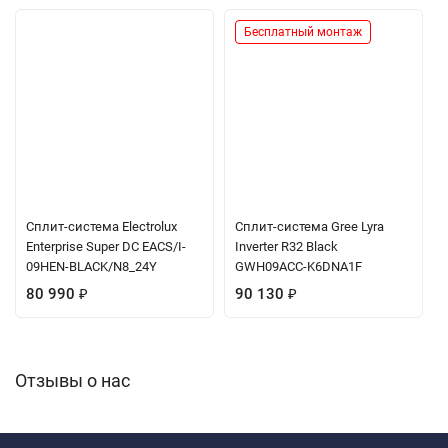
Работа на тепло и холод от -15°С
- надежность в любую
Бесплатный монтаж
✓
погоду
Wi-Fi управление
- полный контроль со смартфона или
✓
планшета
Дизайн и эстетика
Сплит-система Electrolux
Сплит-система Gree Lyra
Enterprise Super DC EACS/I-
Inverter R32 Black
Классический белый цвет
- стильное украшение
09HEN-BLACK/N8_24Y
GWH09ACC-K6DNA1F
интерьера
80 990
₽
90 130
₽
Благородный дизайн
внутреннего блока -
элегантность в каждой детали
Компактные размеры
- гармонично вписывается
Отзывы о нас
в любое пространство