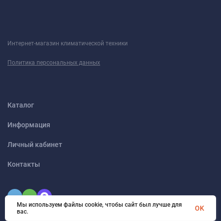
Очистка и гигиена воздуха
Интернет-магазин климатической техники
Фильтр "Холодная плазма"
- обезвреживает более
95% запахов и микрочастиц
Политика персональных данных
Механический фильтр
- задерживает шерсть, пыль
и крупные частицы
Каталог
Функция самоочистки
- предотвращает появление
плесени и бактерий
Информация
Ионизатор ("Холодная плазма")
- дополнительная
Личный кабинет
очистка и свежесть воздуха
Контакты
Энергоэффективность
Мы используем файлы cookie, чтобы сайт был лучше для
OK
вас.