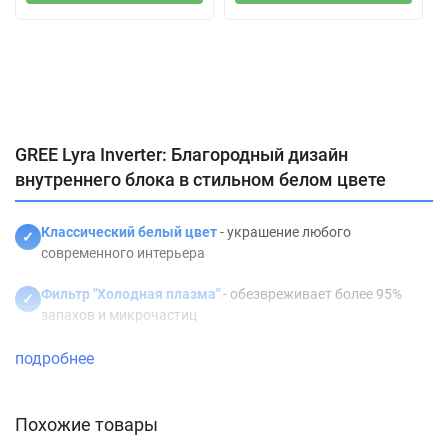
Характеристики
Отзывы (0)
Описание
GREE Lyra Inverter: Благородный дизайн
внутреннего блока в стильном белом цвете
Классический белый цвет
- украшение любого
✓
современного интерьера
Фильтр "Холодная плазма"
- обезвреживает более 95%
✓
запахов и микрочастиц
Энергоэффективность А++/А+
- максимальная экономия
подробнее
✓
электроэнергии
Уровень шума от 24 дБ(А)
- сверхтихая работа для
Похожие товары
✓
комфортного отдыха