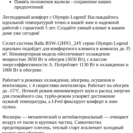
Память положения жалюзи
- сохранение ваших
предпочтений
Легендарный комфорт с Olympio Legend! Наслаждайтесь
идеальной температурой
точно в вашей зоне и
надежной
работой
с гарантией 5 лет. Создайте
умный климат
в вашем
доме уже сегодня!
Сплит-система Ballu BSW-12HN1_24Y серии Olympio Legend
идеально подойдет для комфортного климата в комнатах до 35
м². Неинверторная модель обеспечивает охлаждение
мощностью 3650 Вт и обогрев (3650 Вт), с классом
энергоэффективности A. Потребляет 1130 Вт в охлаждении и
1006 Вт в обогреве.
Работает в режимах охлаждения, обогрева, осушения и
вентиляции, с 4 скоростями вентилятора. Работает на обогрев
до -15°C. Ночной режим минимизирует шум и расход энергии
для спокойного сна, турбо-режим ускоряет достижение
нужной температуры, а I-Feel фиксирует комфорт в зоне
пульта.
Фильтры — механический и антибактериальный — очищают
воздух от пыли и крупных частиц. Самоочистка
предотвращает плесень, теплый старт исключает холодный
воздух при обогреве.