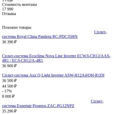
Стоимость монтажа
17 990
Отзывы
Похожие товары
Сплит-
система Royal Clima Pandora RC-PDC35HN
36 390
₽
Сплит-система Ecoclima Nova Line Inverter ECW/I-CH12/AAS-
4R1 / EC/I-CH12/A-4R1
36 900
₽
Сплит-система Aux Q Light Inverter ASW-H12A4/QH-R1DI
36 500
₽
44 500
₽
- 17%
8 000
₽
Сплит-
система Expertair Progress ZAC-PG12NPZ
35 290
₽