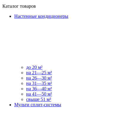
Каталог товаров
Настенные кондиционеры
до 20 м²
на 21—25 м²
на 26—30 м²
на 31—35 м²
на 36—40 м²
на 41—50 м²
свыше 51 м²
Мульти сплит-системы