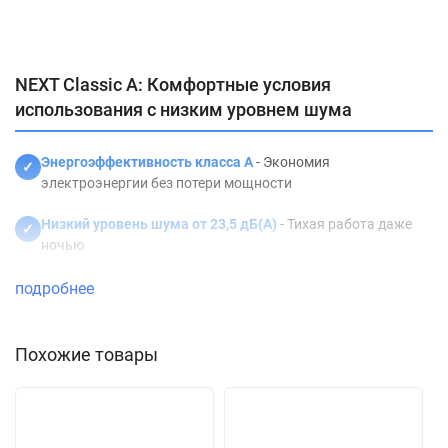
Характеристики
Отзывы (0)
Описание
NEXT Classic A: Комфортные условия
использования с низким уровнем шума
Энергоэффективность класса А
- Экономия
✓
электроэнергии без потери мощности
Низкий уровень шума от 23,5 дБ(А)
- Тихая работа даже
✓
ночью
5 скоростей вентилятора
- Точная настройка
подробнее
✓
интенсивности воздушного потока
Функция I Feel
- Автоматическая регулировка
Похожие товары
✓
температуры под ваши предпочтения
Режим Turbo
- Быстрое охлаждение или обогрев
✓
помещения