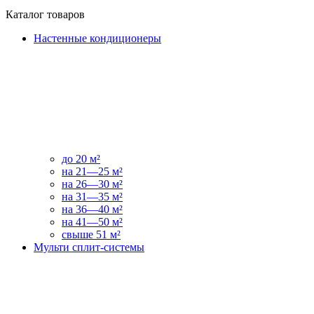
Каталог товаров
Настенные кондиционеры
до 20 м²
на 21—25 м²
на 26—30 м²
на 31—35 м²
на 36—40 м²
на 41—50 м²
свыше 51 м²
Мульти сплит-системы