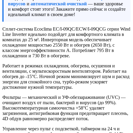
вирусов
и
автоматической очисткой
— ваше здоровье
и комфорт стоят этого! Закажите прямо сейчас и создайте
идеальный климат в своем доме!
Сплит-система Ecoclima EC/I-09QC/ECW/I-09QCG серии Wind
Line Inverter идеально подойдет для комфортного климата в
комнатах до 25 м². Инверторная модель обеспечивает
охлаждение мощностью 2550 Вт и обогрев (2650 Вт), с
классом энергоэффективности A. Потребляет 795 Вт в
охлаждении и 730 Вт в обогреве.
Работает в режимах охлаждения, обогрева, осушения и
вентиляции, с мультискоростным вентилятором. Работает на
обогрев до -15°C. Ночной режим минимизирует шум и расход
энергии для спокойного сна, турбо-режим ускоряет
достижение нужной температуры.
Фильтры — механический и УФ-обеззараживание (UVC) —
очищают воздух от пыли, бактерий и вирусов (до 99%).
Высокотемпературная самоочистка +58°C удаляет
загрязнения, антигрибковая функция предотвращает плесень,
4D обдув равномерно распределяет поток.
Управление через пульт с подсветкой, таймером на 24 ч и