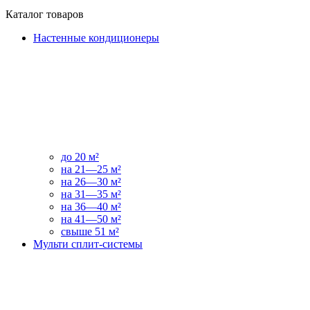
Каталог товаров
Настенные кондиционеры
до 20 м²
на 21—25 м²
на 26—30 м²
на 31—35 м²
на 36—40 м²
на 41—50 м²
свыше 51 м²
Мульти сплит-системы