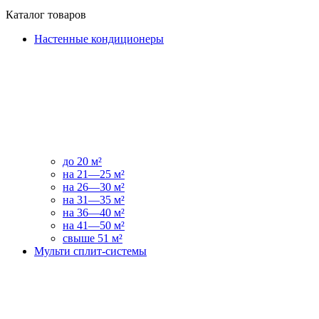
Каталог товаров
Настенные кондиционеры
до 20 м²
на 21—25 м²
на 26—30 м²
на 31—35 м²
на 36—40 м²
на 41—50 м²
свыше 51 м²
Мульти сплит-системы