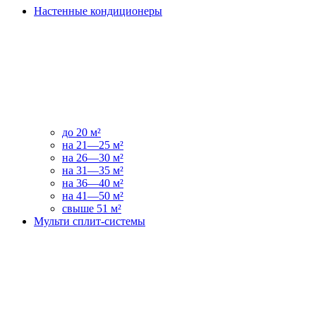
Настенные кондиционеры
до 20 м²
на 21—25 м²
на 26—30 м²
на 31—35 м²
на 36—40 м²
на 41—50 м²
свыше 51 м²
Мульти сплит-системы