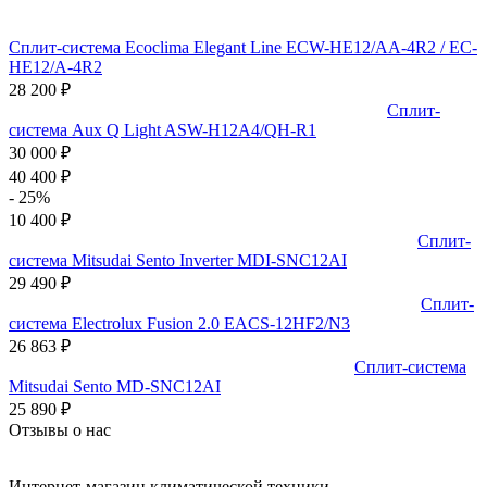
Сплит-система Ecoclima Elegant Line ECW-HE12/AA-4R2 / EC-
HE12/A-4R2
28 200
₽
Сплит-
система Aux Q Light ASW-H12A4/QH-R1
30 000
₽
40 400
₽
- 25%
10 400
₽
Сплит-
система Mitsudai Sento Inverter MDI-SNC12AI
29 490
₽
Сплит-
система Electrolux Fusion 2.0 EACS-12HF2/N3
26 863
₽
Сплит-система
Mitsudai Sento MD-SNC12AI
25 890
₽
Отзывы о нас
Интернет-магазин климатической техники