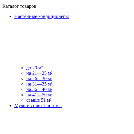
Каталог товаров
Настенные кондиционеры
до 20 м²
на 21—25 м²
на 26—30 м²
на 31—35 м²
на 36—40 м²
на 41—50 м²
свыше 51 м²
Мульти сплит-системы