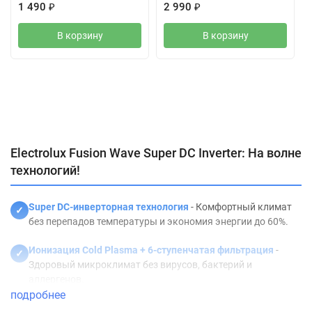
1 490
₽
2 990
₽
В корзину
В корзину
Характеристики
Отзывы (0)
Описание
Electrolux Fusion Wave Super DC Inverter: На волне
технологий!
Super DC-инверторная технология
- Комфортный климат
✓
без перепадов температуры и экономия энергии до 60%.
Ионизация Cold Plasma + 6-ступенчатая фильтрация
-
✓
Здоровый микроклимат без вирусов, бактерий и
аллергенов.
подробнее
Технология iFeel
- Поддержание комфортной температуры
✓