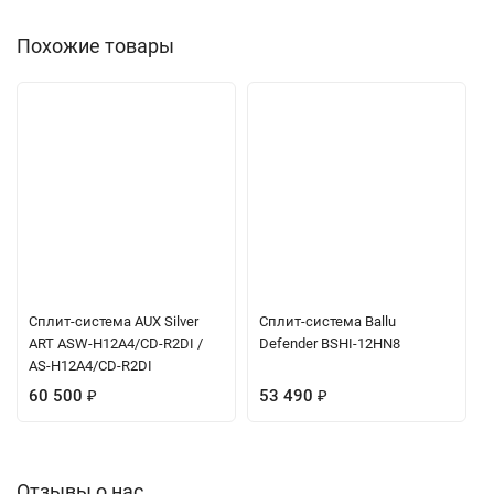
именно в том месте, где находитесь вы.
Похожие товары
Управление через Wi-Fi и голосовые помощники
-
✓
Контроль климата из любой точки мира с помощью
смартфона или голоса.
Обогрев до -15°C с энергоэффективностью A++/A+++
-
✓
Тепло и уют в межсезонье и зимой с минимальными
затратами.
Стильный волнообразный дизайн и бесшумный режим
-
✓
Эстетика для современных интерьеров и комфортный сон
без помех.
Сплит-система AUX Silver
Сплит-система Ballu
ART ASW-H12A4/CD-R2DI /
Defender BSHI-12HN8
AS-H12A4/CD-R2DI
Интеллектуальное управление и комфорт
60 500
₽
53 490
₽
Технология iFeel
— кондиционер поддерживает
комфортную температуру именно в месте
Отзывы о нас