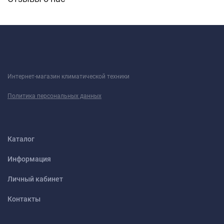
нахождения пульта ДУ.
Управление через Wi-Fi и голосовые помощники
(Алиса, Маруся) с возможностью подключения
модуля HOMMYN.
Полное управление жалюзи
— регулировка
горизонтальных и вертикальных жалюзи с пульта
Интернет-магазин климатической техники
ДУ для точного направления воздушного потока.
Политика персональных данных
Ночной режим и бесшумная работа
—
специальные настройки для комфортного сна и
отдыха.
Каталог
Информация
Очистка и здоровый микроклимат
Личный кабинет
Контакты
Ионизация Cold Plasma
— генератор холодной
плазмы для обеззараживания воздуха.