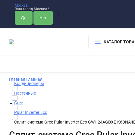
Москва
Ваш город
Москва
?
О 
КАТАЛОГ ТОВА
НАСТЕННЫЕ КОНДИЦИОНЕРЫ
МУЛЬТИ СПЛИТ-СИСТЕ
Главная
Главная
→
Кондиционеры
→
Настенные
→
Gree
→
Pular Inverter Eco
→
Сплит-система Gree Pular Inverter Eco GWH24AGDXE-K6DNA4
Сплит-система Gree Pular I