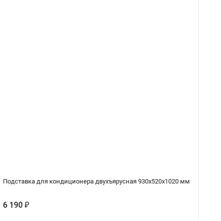
Подставка для кондиционера двухъярусная 930х520х1020 мм
В
6 190
₽
1