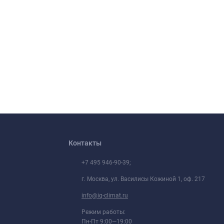
ия.
уры.
Контакты
+7 495 946-90-39;
г. Москва, ул. Василисы Кожиной 1, оф. 217
info@iq-climat.ru
Режим работы:
Пн-Пт 9:00—19:00