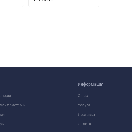
шерсть животных, тополиный пух, крупную пыль.
ная очистка от вредных газов и аллергенов.
работу, предотвращая появление плесени и бактерий.
зморозки и высокотемпературной стерилизации удаляет загрязнен
я электроэнергии.
ти, снижение энергопотребления и точное поддержание температ
ды на электричество даже когда кондиционер не работает.
Информация
а температуры для экономичной работы.
онеры
О нас
 той же производительности, безопасен для озонового слоя.
сплит-системы
Услуги
ция
Доставка
ары
Оплата
 даже в сильные морозы.