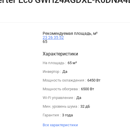
Рекомендуемая площадь, м²
23
26
35
52
65
Характеристики
На площадь :
65 м²
Инвертор :
Да
Мощность охлаждения :
6450 Вт
Мощность обогрева :
6500 Вт
Wi-Fi управление :
Да
Мин. уровень шума :
32 дБ
Гарантия :
3 года
Все характеристики