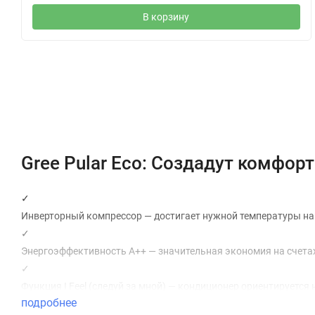
В корзину
Описание
Характеристики
Gree Pular Eco: Создадут комфор
✓
Инверторный компрессор
— достигает нужной температуры на
✓
Энергоэффективность А++
— значительная экономия на счетах
✓
Функция I Feel (следуй за мной)
— кондиционер ориентируется н
подробнее
✓