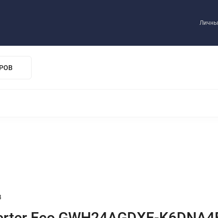
нас
Услуги
Доставка
Оплата
Контакты
Личны
РОВ
МЫ
КАНАЛЬНЫЕ
КАССЕТНЫЕ
B
nverter Eco GWH24AGDXE-K6DNA4