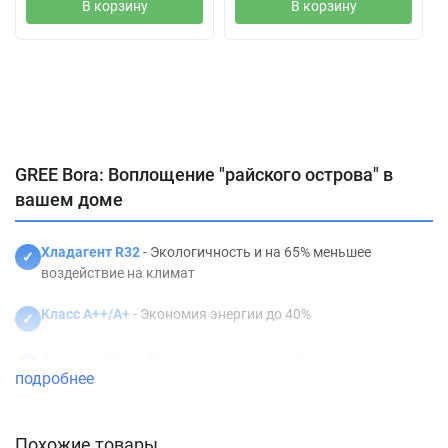
В корзину
В корзину
Характеристики
Отзывы (0)
Описание
GREE Bora: Воплощение "райского острова" в
вашем доме
Хладагент R32
- Экологичность и на 65% меньшее
✓
воздействие на климат
Класс А++/А+
- Экономия энергии до 40%
✓
Функция I Feel
- Персонализированный климат по вашим
✓
подробнее
предпочтениям
Wi-Fi управление
- Контроль кондиционера со смартфона
✓
Похожие товары