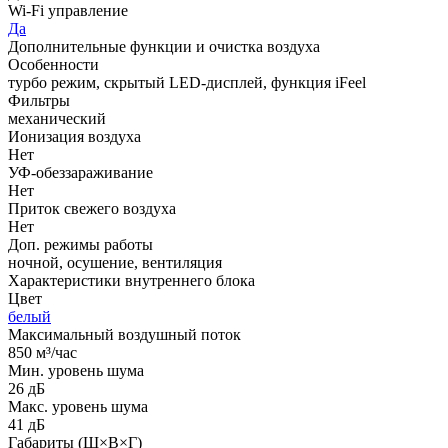
Wi-Fi управление
Да
Дополнительные функции и очистка воздуха
Особенности
турбо режим, скрытый LED-дисплей, функция iFeel
Фильтры
механический
Ионизация воздуха
Нет
УФ-обеззараживание
Нет
Приток свежего воздуха
Нет
Доп. режимы работы
ночной, осушение, вентиляция
Характеристики внутреннего блока
Цвет
белый
Максимальный воздушный поток
850 м³/час
Мин. уровень шума
26 дБ
Макс. уровень шума
41 дБ
Габариты (Ш×В×Г)