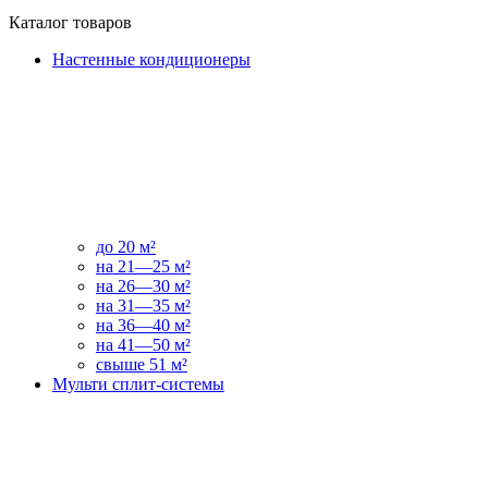
Каталог товаров
Настенные кондиционеры
до 20 м²
на 21—25 м²
на 26—30 м²
на 31—35 м²
на 36—40 м²
на 41—50 м²
свыше 51 м²
Мульти сплит-системы