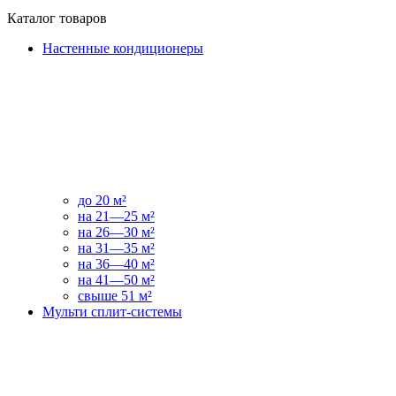
Каталог товаров
Настенные кондиционеры
до 20 м²
на 21—25 м²
на 26—30 м²
на 31—35 м²
на 36—40 м²
на 41—50 м²
свыше 51 м²
Мульти сплит-системы