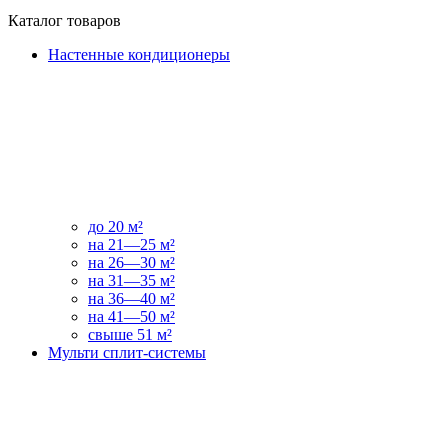
Каталог товаров
Настенные кондиционеры
до 20 м²
на 21—25 м²
на 26—30 м²
на 31—35 м²
на 36—40 м²
на 41—50 м²
свыше 51 м²
Мульти сплит-системы