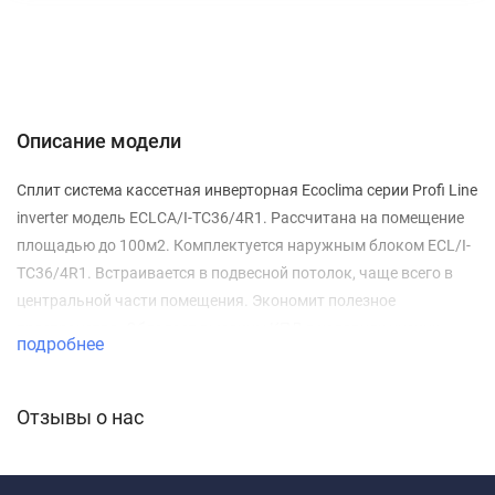
Характеристики
Отзывы (0)
Описание
Описание модели
Сплит система кассетная инверторная Ecoclima серии Profi Line
inverter модель ECLCA/I-TC36/4R1. Рассчитана на помещение
площадью до 100м2. Комплектуется наружным блоком ECL/I-
TC36/4R1. Встраивается в подвесной потолок, чаще всего в
центральной части помещения. Экономит полезное
пространство. Обладает высоким КПД в условиях низких
подробнее
температур за счет установки более мощного «теплового
насоса». Круговой поток воздуха 360°, обеспечивает
равномерное и бережное охлаждение, предотвращает
Отзывы о нас
образования сквозняков. Предусмотрена возможность
подключения воздуховода подачи свежего воздуха (модели
24-60К). Отличается низким уровнем шума. Стильный и