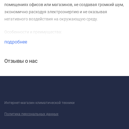
помещениях офисов или магазинов, не создавая громкий шум,
экономично расходуя электроэнергию и не оказывая
негативного воздействия на окружающую среду.
Особенности и преимущества:
подробнее
Небольшие габариты
Режим вентиляции (без охлаждения и обогрева)
Отзывы о нас
Автоматическое поддержание температуры
Самодиагностика неисправностей
Ночной режим
Хладагент R32
Интернет-магазин климатической техники
Возможность регулировки направления воздушного
потока
Политика персональных данных
Система против образования льда