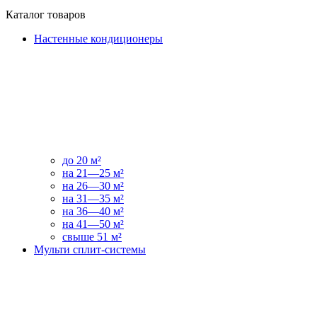
Каталог товаров
Настенные кондиционеры
до 20 м²
на 21—25 м²
на 26—30 м²
на 31—35 м²
на 36—40 м²
на 41—50 м²
свыше 51 м²
Мульти сплит-системы