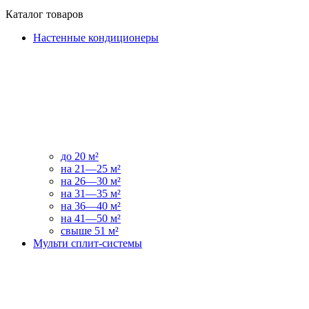
Каталог товаров
Настенные кондиционеры
до 20 м²
на 21—25 м²
на 26—30 м²
на 31—35 м²
на 36—40 м²
на 41—50 м²
свыше 51 м²
Мульти сплит-системы