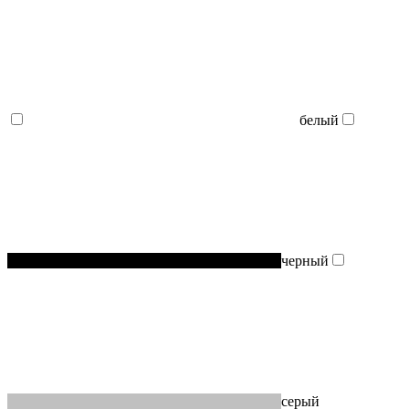
белый
черный
серый