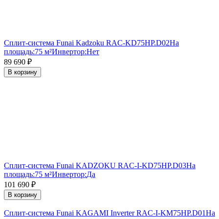
Сплит-система Funai Kadzoku RAC-KD75HP.D02
На
площадь:
75 м²
Инвертор:
Нет
89 690
₽
В корзину
Сплит-система Funai KADZOKU RAC-I-KD75HP.D03
На
площадь:
75 м²
Инвертор:
Да
101 690
₽
В корзину
Сплит-система Funai KAGAMI Inverter RAC-I-KM75HP.D01
На