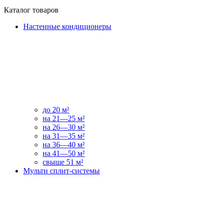
Каталог товаров
Настенные кондиционеры
до 20 м²
на 21—25 м²
на 26—30 м²
на 31—35 м²
на 36—40 м²
на 41—50 м²
свыше 51 м²
Мульти сплит-системы